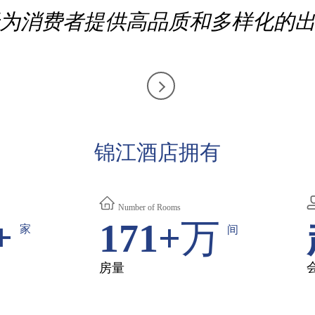
为消费者提供高品质和多样化的
查看详细
锦江酒店拥有
Number of Rooms
+
171+
万
家
间
房量