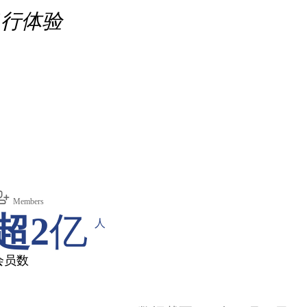
出行体验
Members
超2
亿
人
会员数