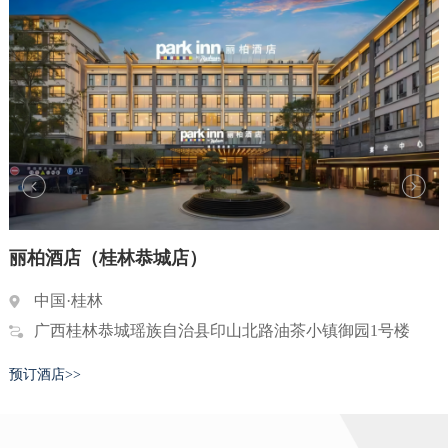
丽柏酒店（桂林恭城店）
中国·桂林
广西桂林恭城瑶族自治县印山北路油茶小镇御园1号楼
预订酒店>>