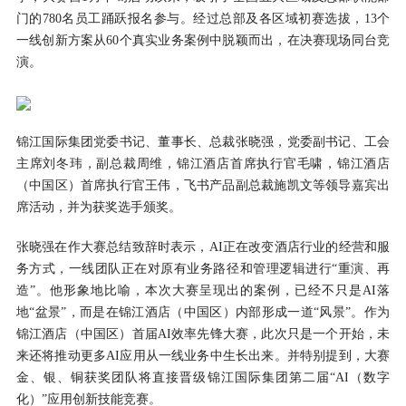
门的780名员工踊跃报名参与。经过总部及各区域初赛选拔，13个
一线创新方案从60个真实业务案例中脱颖而出，在决赛现场同台竞
演。
锦江国际集团党委书记、董事长、总裁张晓强，党委副书记、工会
主席刘冬玮，副总裁周维，锦江酒店首席执行官毛啸，锦江酒店
（中国区）首席执行官王伟，飞书产品副总裁施凯文等领导嘉宾出
席活动，并为获奖选手颁奖。
张晓强在作大赛总结致辞时表示，AI正在改变酒店行业的经营和服
务方式，一线团队正在对原有业务路径和管理逻辑进行“重演、再
造”。他形象地比喻，本次大赛呈现出的案例，已经不只是AI落
地“盆景”，而是在锦江酒店（中国区）内部形成一道“风景”。作为
锦江酒店（中国区）首届AI效率先锋大赛，此次只是一个开始，未
来还将推动更多AI应用从一线业务中生长出来。并特别提到，大赛
金、银、铜获奖团队将直接晋级锦江国际集团第二届“AI（数字
化）”应用创新技能竞赛。