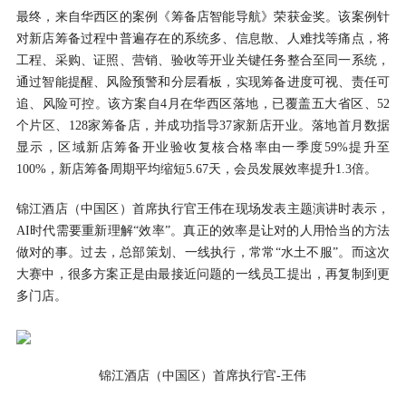
最终，来自华西区的案例《筹备店智能导航》荣获金奖。该案例针
对新店筹备过程中普遍存在的系统多、信息散、人难找等痛点，将
工程、采购、证照、营销、验收等开业关键任务整合至同一系统，
通过智能提醒、风险预警和分层看板，实现筹备进度可视、责任可
追、风险可控。该方案自4月在华西区落地，已覆盖五大省区、52
个片区、128家筹备店，并成功指导37家新店开业。落地首月数据
显示，区域新店筹备开业验收复核合格率由一季度59%提升至
100%，新店筹备周期平均缩短5.67天，会员发展效率提升1.3倍。
锦江酒店（中国区）首席执行官王伟在现场发表主题演讲时表示，
AI时代需要重新理解“效率”。真正的效率是让对的人用恰当的方法
做对的事。过去，总部策划、一线执行，常常“水土不服”。而这次
大赛中，很多方案正是由最接近问题的一线员工提出，再复制到更
多门店。
锦江酒店（中国区）首席执行官-王伟