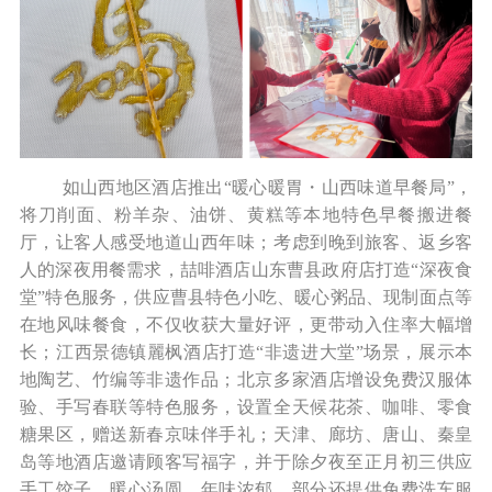
如山西地区酒店推出“暖心暖胃・山西味道早餐局”，
将刀削面、粉羊杂、油饼、黄糕等本地特色早餐搬进餐
厅，让客人感受地道山西年味；考虑到晚到旅客、返乡客
人的深夜用餐需求，喆啡酒店山东曹县政府店打造“深夜食
堂”特色服务，供应曹县特色小吃、暖心粥品、现制面点等
在地风味餐食，不仅收获大量好评，更带动入住率大幅增
长；江西景德镇麗枫酒店打造“非遗进大堂”场景，展示本
地陶艺、竹编等非遗作品；北京多家酒店增设免费汉服体
验、手写春联等特色服务，设置全天候花茶、咖啡、零食
糖果区，赠送新春京味伴手礼；天津、廊坊、唐山、秦皇
岛等地酒店邀请顾客写福字，并于除夕夜至正月初三供应
手工饺子、暖心汤圆，年味浓郁，部分还提供免费洗车服