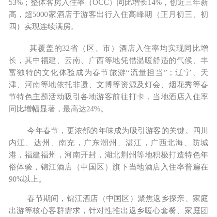
53%；整体客房入住率（OCC）同比增长14%，创近三年新
高，超5000家酒店于游客出行入住高峰期（正月初三、初
四）实现连续满房。
其覆盖的32省（区、市）酒店入住率均实现同比增
长，其中福建、云南、广西等地凭借温暖舒适的气候、丰
富独特的文化体验成为春节旅游“流量担当”；辽宁、天
津、河南等地依托非遗、文博等资源及灯会、烟花秀等春
节特色主题活动吸引各地游客前往打卡，当地酒店入住率
同比增幅显著，最高达24%。
今年春节，更浓郁的年味成为吸引游客的关键。四川
内江、达州、南充，广东潮州、湛江，广西北海、防城
港，福建福州，河南开封，湖北荆州等地积极打造特色年
俗体验，锦江酒店（中国区）旗下当地酒店入住率普遍在
90%以上。
春节期间，锦江酒店（中国区）聚焦返乡探亲、家庭
出游等核心客群需求，针对性推出返乡暖心套餐、家庭团