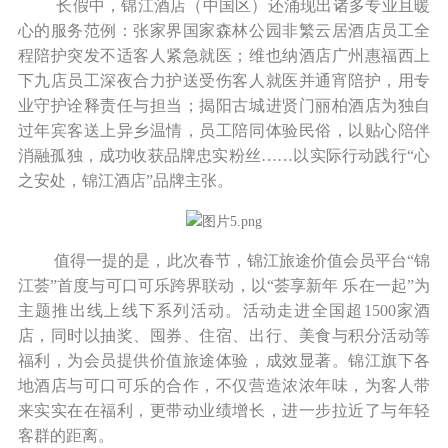
长假中，锦江酒店（中国区）还涌现出诸多专业且暖
心的服务范例：张家界国家森林公园非繁云居酒店员工全
程陪护突发不适客人紧急就医；维也纳酒店广州惠福西上
下九店员工深夜合力护送受伤客人就医并通宵陪护，用专
业守护诠释责任与担当；揭阳古城进贤门丽柏酒店为独自
过年宾客送上异乡温情，员工陪同体验民俗，以贴心陪伴
消融孤独，成功收获品牌忠实粉丝……以实际行动践行“心
之安处，锦江酒店”品牌主张。
值得一提的是，此次春节，锦江旅途价值会员平台“锦
江荟”首度与可口可乐跨界联动，以“荟享新年 乐在一起”为
主题推出线上线下系列活动。活动走进全国超1500家酒
店，同时以抽奖、囤券、住宿、出行、美食与积分活动等
福利，为会员提供价值旅途体验，成效显著。锦江旗下各
地酒店与可口可乐的合作，不仅营造浓浓年味，为客人带
来实实在在福利，更带动业绩增长，进一步拉近了与年轻
客群的距离。