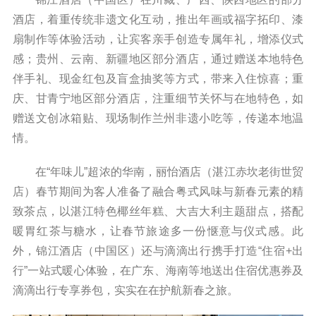
酒店，着重传统非遗文化互动，推出年画或福字拓印、漆
扇制作等体验活动，让宾客亲手创造专属年礼，增添仪式
感；贵州、云南、新疆地区部分酒店，通过赠送本地特色
伴手礼、现金红包及盲盒抽奖等方式，带来入住惊喜；重
庆、甘青宁地区部分酒店，注重细节关怀与在地特色，如
赠送文创冰箱贴、现场制作兰州非遗小吃等，传递本地温
情。
在“年味儿”超浓的华南，丽怡酒店（湛江赤坎老街世贸
店）春节期间为客人准备了融合粤式风味与新春元素的精
致茶点，以湛江特色椰丝年糕、大吉大利主题甜点，搭配
暖胃红茶与糖水，让春节旅途多一份惬意与仪式感。此
外，锦江酒店（中国区）还与滴滴出行携手打造“住宿+出
行”一站式暖心体验，在广东、海南等地送出住宿优惠券及
滴滴出行专享券包，实实在在护航新春之旅。