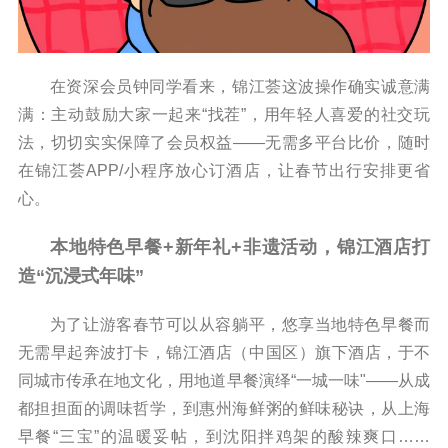
在资深会员钟同学看来，锦江荟这波操作确实诚意满
满：主动鼓励大家一起来“找茬”，用年轻人喜爱的社交玩
法，切切实实保障了会员权益——无需多平台比价，随时
在锦江荟APP/小程序放心订酒店，让春节出行安排更省
心。
本地特色早餐+新年礼+非遗活动，锦江酒店打
造
“沉浸式年味”
为了让游客春节可以从容躺平，悠享当地特色早餐而
无需早起奔波打卡，锦江酒店（中国区）旗下酒店，于不
同城市传承在地文化，用地道早餐演绎“一城一味"——从成
都担担面的调味哲学，到惠州海鲜粥的鲜味秘诀，从上海
早餐“三宝”的温暖妥帖，到沈阳拌鸡架的酸辣爽口……