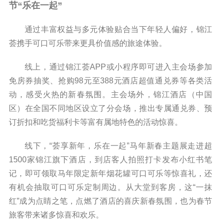
节“乐在一起”
通过丰富权益与多元体验贴合当下年轻人偏好，锦江
荟携手可口可乐带来更具价值感的旅途体验。
线上，通过锦江荟APP或小程序即可进入主会场参加
免房券抽奖、抢购98元至388元酒店超值通兑券等各类活
动，感受火热的新春氛围。主会场外，锦江酒店（中国
区）在全国不同地区设立了分会场，推出专属通兑券、预
订折扣和吃货福利卡等富有属地特色的活动惊喜。
线下，“荟享新年，乐在一起”马年新春主题展走进超
1500家锦江旗下酒店，到店客人拍照打卡发布小红书笔
记，即可领取马年限定新年烟花罐可口可乐等惊喜礼，还
有机会抽取可口可乐定制周边。从大堂到客房，这“一抹
红”成为点睛之笔，点燃了酒店的喜庆新春氛围，也为春节
旅客带来诸多惊喜和欢乐。