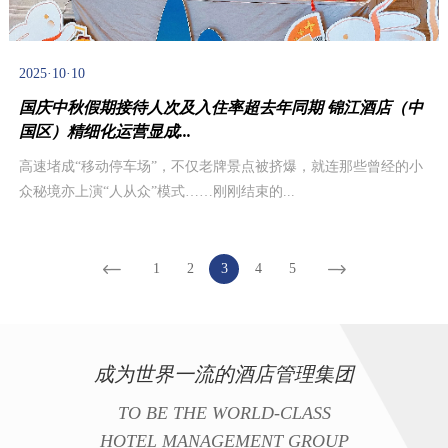
2025·10·10
国庆中秋假期接待人次及入住率超去年同期 锦江酒店（中
国区）精细化运营显成...
高速堵成“移动停车场”，不仅老牌景点被挤爆，就连那些曾经的小
众秘境亦上演“人从众”模式……刚刚结束的...
1
2
3
4
5
成为世界一流的酒店管理集团
TO BE THE WORLD-CLASS
HOTEL MANAGEMENT GROUP